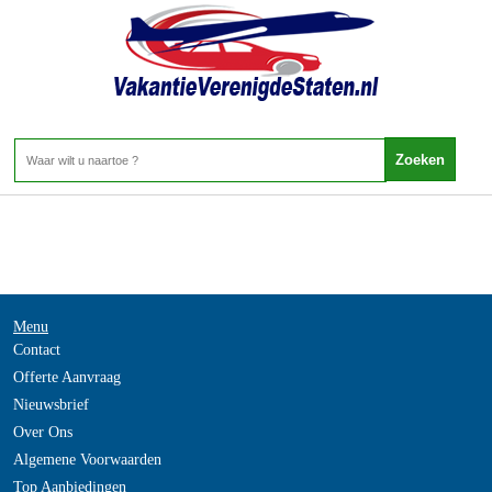
Verenigde-Staten - Alaska
Home
>
Menu
Contact
Offerte Aanvraag
Nieuwsbrief
Over Ons
Algemene Voorwaarden
Top Aanbiedingen